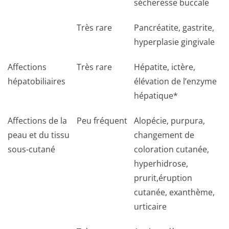
sécheresse buccale
Très rare
Pancréatite, gastrite,
hyperplasie gingivale
Affections
Très rare
Hépatite, ictère,
hépatobiliaires
élévation de l’enzyme
hépatique*
Affections de la
Peu fréquent
Alopécie, purpura,
peau et du tissu
changement de
sous-cutané
coloration cutanée,
hyperhidrose,
prurit,éruption
cutanée, exanthème,
urticaire