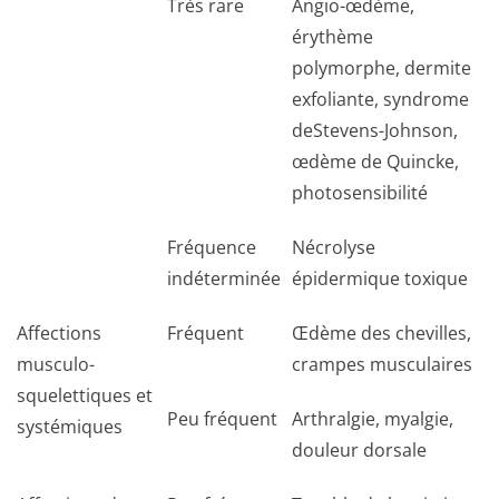
Très rare
Angio-œdème,
érythème
polymorphe, dermite
exfoliante, syndrome
deStevens-Johnson,
œdème de Quincke,
photosensibilité
Fréquence
Nécrolyse
indéterminée
épidermique toxique
Affections
Fréquent
Œdème des chevilles,
musculo-
crampes musculaires
squelettiques et
Peu fréquent
Arthralgie, myalgie,
systémiques
douleur dorsale