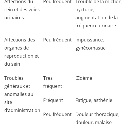
Affections du
Peu fréquent
Trouble de la miction,
rein et des voies
nycturie,
urinaires
augmentation de la
fréquence urinaire
Affections des
Peu fréquent
Impuissance,
organes de
gynécomastie
reproduction et
du sein
Troubles
Très
Œdème
généraux et
fréquent
anomalies au
Fréquent
Fatigue, asthénie
site
d’administration
Peu fréquent
Douleur thoracique,
douleur, malaise