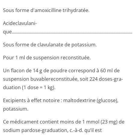
Sous forme d'amoxicilline trihydratée.
Acideclavulani­
que..........­.............­.............­.............­.............­.............­.............­.......
Sous forme de clavulanate de potassium.
Pour 1 ml de suspension reconstituée.
Un flacon de 14 g de poudre correspond à 60 ml de
suspension buvablereconsti­tuée, soit 224 doses‑gra­
duation (1 dose = 1 kg).
Excipients à effet notoire : maltodextrine (glucose),
potassium.
Ce médicament contient moins de 1 mmol (23 mg) de
sodium pardose-graduation, c.-à-d. qu’il est