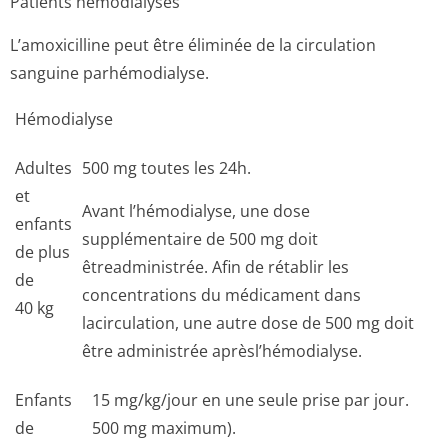
Patients hémodialysés
L’amoxicilline peut être éliminée de la circulation
sanguine parhémodialyse.
Hémodialyse
Adultes
500 mg toutes les 24h.
et
Avant l’hémodialyse, une dose
enfants
supplémentaire de 500 mg doit
de plus
êtreadministrée. Afin de rétablir les
de
concentrations du médicament dans
40 kg
lacirculation, une autre dose de 500 mg doit
être administrée aprèsl’hémodialyse.
Enfants
15 mg/kg/jour en une seule prise par jour.
de
500 mg maximum).