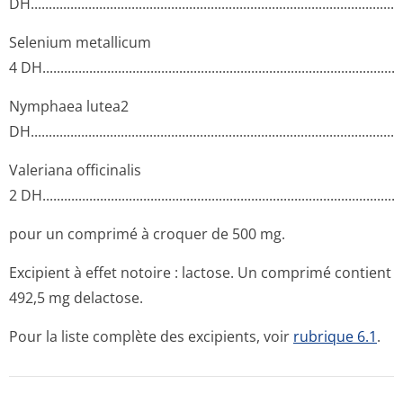
DH...........­.............­.............­.............­.............­.............­.............­........
Selenium metallicum
4 DH.........­.............­.............­.............­.............­.............­.............­.......
Nymphaea lutea2
DH...........­.............­.............­.............­.............­.............­.............­.........
Valeriana officinalis
2 DH.........­.............­.............­.............­.............­.............­.............­.......
pour un comprimé à croquer de 500 mg.
Excipient à effet notoire : lactose. Un comprimé contient
492,5 mg delactose.
Pour la liste complète des excipients, voir
rubrique 6.1
.