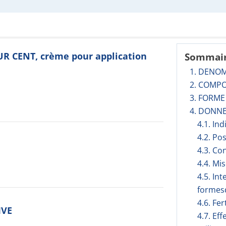
UR CENT, crème pour application
Sommai
1. DENO
2. COMPO
3. FORM
4. DONNE
4.1. In
4.2. Po
4.3. Co
4.4. Mi
4.5. In
formesd
4.6. Fer
IVE
4.7. Ef