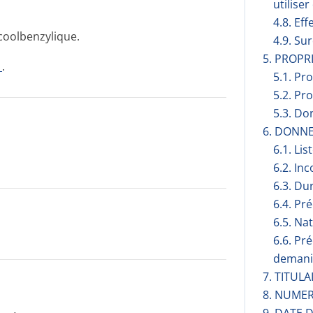
utilise
4.8. Eff
lcoolbenzylique.
4.9. Su
5. PROP
1
.
5.1. Pr
5.2. Pr
5.3. Do
6. DONN
6.1. Lis
6.2. Inc
6.3. Du
6.4. Pr
6.5. Na
6.6. Pr
demani
7. TITUL
8. NUMER