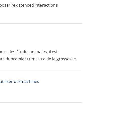
oser l’existenced’in­teractions
ours des étudesanimales, il est
s dupremier trimestre de la grossesse.
à utiliser desmachines