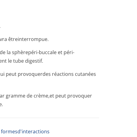
.
devra êtreinterrompue.
de la sphèrepéri-buccale et péri-
t le tube digestif.
 qui peut provoquerdes réactions cutanées
 par gramme de crème,et peut provoquer
e.
s formesd'interactions