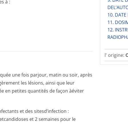
9. DATE
s à :
DEL’AUT
10. DATE
11. DOSI
12. INST
RADIOPH
l' origine:
O
quée une fois parjour, matin ou soir, après
gèrement les lésions, ainsi que leur
ée en petites quantités de façon àéviter
ectants et des sitesd’infection :
tcandidoses et 2 semaines pour le