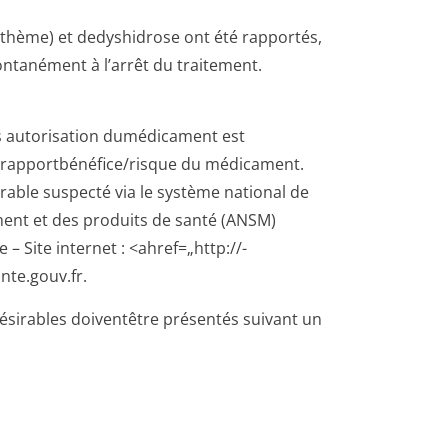
érythème) et dedyshidrose ont été rapportés,
ontanément à l’arrêt du traitement.
ès autorisation dumédicament est
 rapportbénéfi­ce/risque du médicament.
irable suspecté via le système national de
ment et des produits de santé (ANSM)
 Site internet : <ahref=„http://­
te.gouv.fr.
désirables doiventêtre présentés suivant un