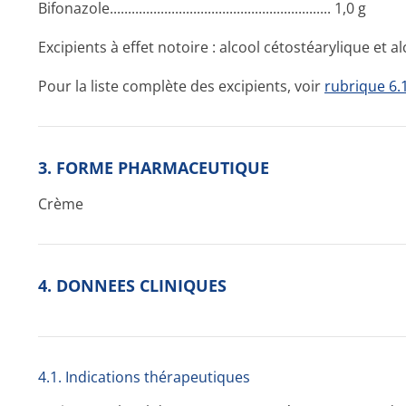
Bifonazole...­.............­.............­.............­.............­...... 1,0 g
Excipients à effet notoire : alcool cétostéarylique et a
Pour la liste complète des excipients, voir
rubrique 6.
3. FORME PHARMACEUTIQUE
Crème
4. DONNEES CLINIQUES
4.1. Indications thérapeutiques