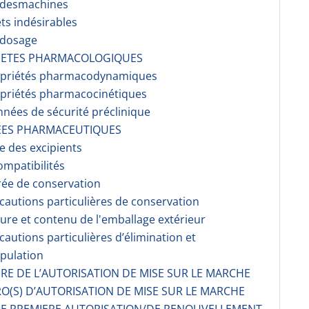
r desmachines
ets indésirables
rdosage
RIETES PHARMACOLOGIQUES
opriétés pharmacodynami­ques
opriétés pharmacocinéti­ques
nnées de sécurité préclinique
EES PHARMACEUTIQUES
te des excipients
ompati­bilités
rée de conservation
écautions particulières de conservation
ture et contenu de l'emballage extérieur
écautions particulières d’élimination et
pulation
AIRE DE L’AUTORISATION DE MISE SUR LE MARCHE
O(S) D’AUTORISATION DE MISE SUR LE MARCHE