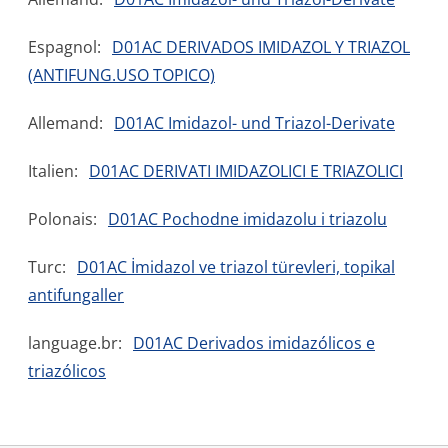
Espagnol:
D01AC DERIVADOS IMIDAZOL Y TRIAZOL
(ANTIFUNG.USO TOPICO)
Allemand:
D01AC Imidazol- und Triazol-Derivate
Italien:
D01AC DERIVATI IMIDAZOLICI E TRIAZOLICI
Polonais:
D01AC Pochodne imidazolu i triazolu
Turc:
D01AC İmidazol ve triazol türevleri, topikal
antifungaller
language.br:
D01AC Derivados imidazólicos e
triazólicos