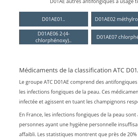
D01AE autres antifongiques à usage 
D01AE01..
D01AE02 méthylro
D01AE06 2-(4-
D01AE07 chlorph
chlorphénoxy)..
Médicaments de la classification ATC D01
Le groupe ATC D01AE comprend des antifongiques à 
les infections fongiques de la peau. Ces médicamen
infectée et agissent en tuant les champignons respo
En France, les infections fongiques de la peau sont 
personnes ayant une hygiène personnelle insuffisa
affaibli. Les statistiques montrent que près de 20%