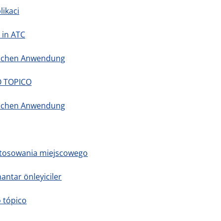
likaci
 in ATC
ischen Anwendung
O TOPICO
ischen Anwendung
 stosowania miejscowego
antar önleyiciler
 tópico