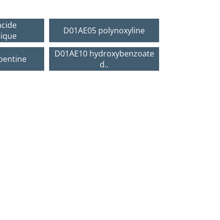
cide
D01AE05 polynoxyline
ique
D01AE10 hydroxybenzoate
bentine
d..