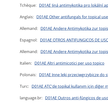
Tchèque:
D01AE Jiná antimykotika pro lokální ap
Anglais:
D01AE Other antifungals for topical use
Allemand:
D01AE Andere Antimykotika zur top
Espagnol:
D01AE OTROS ANTIFUNGICOS DE US
Allemand:
D01AE Andere Antimykotika zur top
Italien:
D01AE Altri antimicotici per uso topico
Polonais:
D01AE Inne leki przeciwgrzybicze do
Turc:
D01AE ATC'de topikal kullanım için diğer m
language.br:
D01AE Outros anti-fúngicos de uso