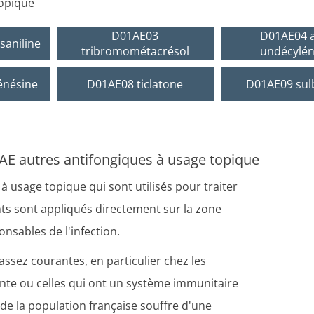
topique
D01AE03
D01AE04 a
saniline
tribromométacrésol
undécylén
énésine
D01AE08 ticlatone
D01AE09 sul
AE autres antifongiques à usage topique
usage topique qui sont utilisés pour traiter
ts sont appliqués directement sur la zone
nsables de l'infection.
assez courantes, en particulier chez les
nte ou celles qui ont un système immunitaire
 de la population française souffre d'une