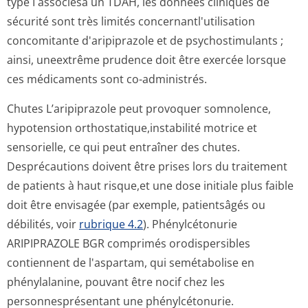
type I associésà un TDAH, les données cliniques de
sécurité sont très limités concernantl'u­tilisation
concomitante d'aripiprazole et de psychostimulants ;
ainsi, uneextrême prudence doit être exercée lorsque
ces médicaments sont co-administrés.
Chutes
L’aripiprazole peut provoquer somnolence,
hypotension orthostatique,in­stabilité motrice et
sensorielle, ce qui peut entraîner des chutes.
Desprécautions doivent être prises lors du traitement
de patients à haut risque,et une dose initiale plus faible
doit être envisagée (par exemple, patientsâgés ou
débilités, voir
rubrique 4.2
).
Phénylcétonurie
ARIPIPRAZOLE BGR comprimés orodispersibles
contiennent de l'aspartam, qui semétabolise en
phénylalanine, pouvant être nocif chez les
personnesprésentant une phénylcétonurie.