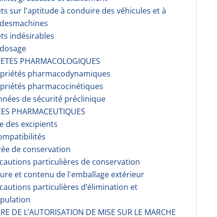
fets sur l'aptitude à conduire des véhicules et à
r desmachines
ets indésirables
rdosage
RIETES PHARMACOLOGIQUES
opriétés pharmacodynami­ques
opriétés pharmacocinéti­ques
nnées de sécurité préclinique
EES PHARMACEUTIQUES
te des excipients
ompati­bilités
rée de conservation
écautions particulières de conservation
ture et contenu de l'emballage extérieur
écautions particulières d’élimination et
pulation
AIRE DE L’AUTORISATION DE MISE SUR LE MARCHE