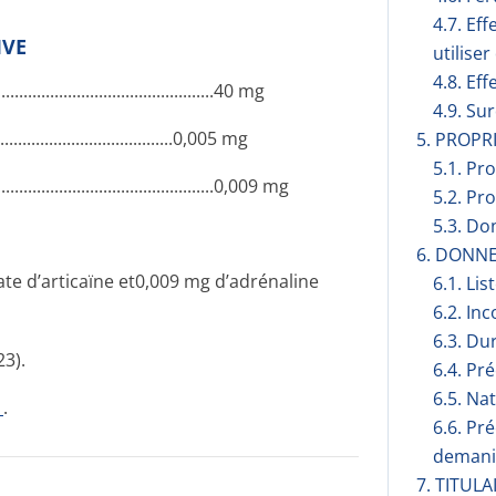
4.7. Ef
IVE
utilise
4.8. Eff
...........­.............­.............­........40 mg
4.9. Su
...­.............­.............­.............0,005 mg
5. PROP
5.1. Pr
....­.............­.............­...........0,009 mg
5.2. Pr
5.3. Do
6. DONN
te d’articaïne et0,009 mg d’adrénaline
6.1. Lis
6.2. Inc
6.3. Du
23).
6.4. Pr
6.5. Na
1
.
6.6. Pr
demani
7. TITUL