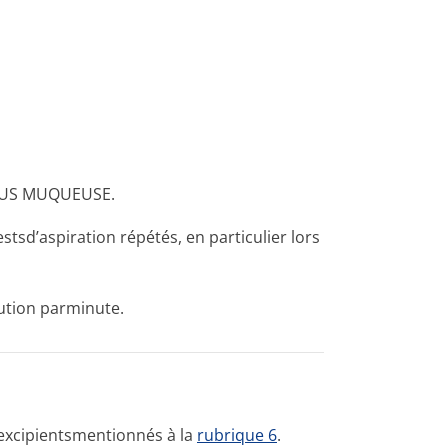
OUS MUQUEUSE.
testsd’aspiration répétés, en particulier lors
lution parminute.
 excipientsmen­tionnés à la
rubrique 6
.