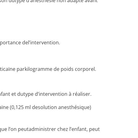
raison dutype d’anesthésie non adapté avant
mportance del’intervention.
ticaïne parkilogramme de poids corporel.
fant et dutype d’intervention à réaliser.
aïne (0,125 ml desolution anesthésique)
ue l’on peutadministrer chez l’enfant, peut