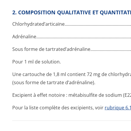
2. COMPOSITION QUALITATIVE ET QUANTITAT
Chlorhydrated’ar­ticaïne......­.............­.............­.............­.............­..
Adrénaline...­.............­.............­.............­.............­.............­..........
Sous forme de tartrated’adré­naline.......­.............­.............­.........
Pour 1 ml de solution.
Une cartouche de 1,8 ml contient 72 mg de chlorhydra
(sous forme de tartrate d’adrénaline).
Excipient à effet notoire : métabisulfite de sodium (E2
Pour la liste complète des excipients, voir
rubrique 6.