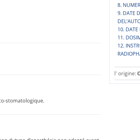
8. NUMER
9. DATE
DEL’AUT
10. DATE
11. DOSI
12. INST
RADIOPH
l' origine:
O
nto-stomatologique.