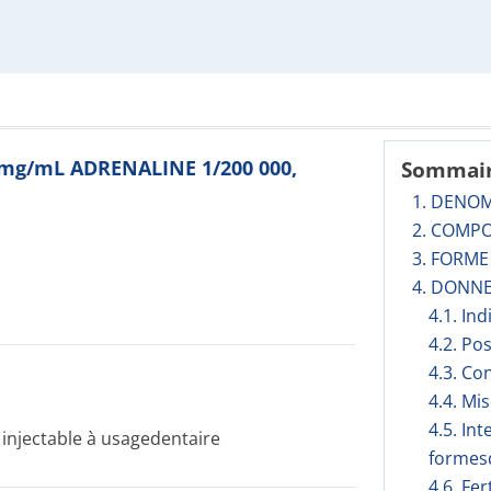
0 mg/mL ADRENALINE 1/200 000,
Sommai
1. DENO
2. COMPO
3. FORM
4. DONNE
4.1. In
4.2. Po
4.3. Co
4.4. Mi
4.5. In
injectable à usagedentaire
formesd
4.6. Fer