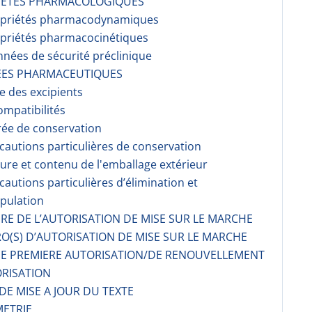
RIETES PHARMACOLOGIQUES
opriétés pharmacodynami­ques
opriétés pharmacocinéti­ques
nnées de sécurité préclinique
EES PHARMACEUTIQUES
te des excipients
ompati­bilités
rée de conservation
écautions particulières de conservation
ture et contenu de l'emballage extérieur
écautions particulières d’élimination et
pulation
AIRE DE L’AUTORISATION DE MISE SUR LE MARCHE
O(S) D’AUTORISATION DE MISE SUR LE MARCHE
 DE PREMIERE AUTORISATION/DE RENOUVELLEMENT
ORISATION
 DE MISE A JOUR DU TEXTE
METRIE