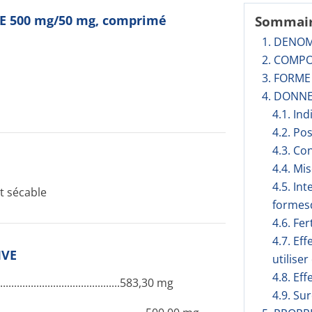
NE 500 mg/50 mg, comprimé
Sommai
1. DENO
2. COMPO
3. FORM
4. DONNE
4.1. In
4.2. Po
4.3. Co
4.4. Mi
4.5. In
t sécable
formesd
4.6. Fer
4.7. Ef
IVE
utilise
4.8. Eff
.......­.............­.............­.......583,30 mg
4.9. Su