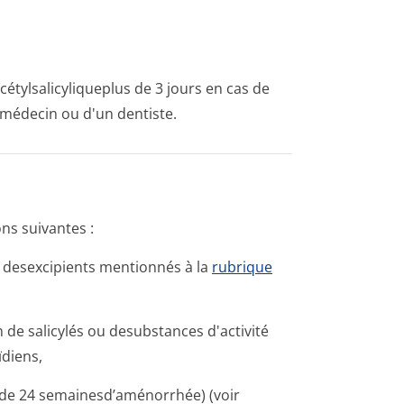
cétylsalicyli­queplus de 3 jours en cas de
n médecin ou d'un dentiste.
ns suivantes :
’un desexcipients mentionnés à la
rubrique
de salicylés ou desubstances d'activité
diens,
 de 24 semainesd’a­ménorrhée) (voir