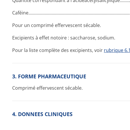
Quantité correspondant à l'acideacétyl­salicylique..­.............­......
Caféine......­.............­.............­.............­.............­.............­.............
Pour un comprimé effervescent sécable.
Excipients à effet notoire : saccharose, sodium.
Pour la liste complète des excipients, voir
rubrique 6.
3. FORME PHARMACEUTIQUE
Comprimé effervescent sécable.
4. DONNEES CLINIQUES