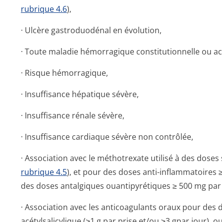
rubrique 4.6
),
· Ulcère gastroduodénal en évolution,
· Toute maladie hémorragique constitutionnelle ou ac
· Risque hémorragique,
· Insuffisance hépatique sévère,
· Insuffisance rénale sévère,
· Insuffisance cardiaque sévère non contrôlée,
· Association avec le méthotrexate utilisé à des dose
rubrique 4.5
), et pour des doses anti-inflammatoires ≥
des doses antalgiques ouantipyrétiques ≥ 500 mg par p
· Association avec les anticoagulants oraux pour des 
acétylsalicylique (≥1 g par prise et/ou ≥3 gpar jour),