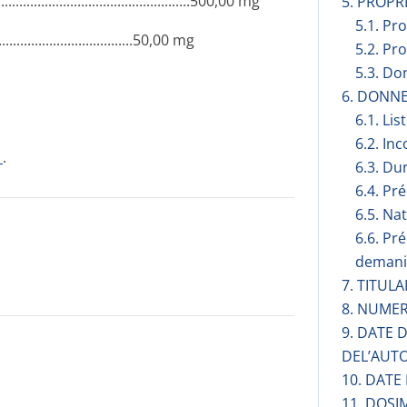
.......­.............­.............­.......500,00 mg
5. PROP
5.1. Pr
­.............­.............­.............­.50,00 mg
5.2. Pr
5.3. Do
6. DONN
6.1. Lis
6.2. Inc
1
.
6.3. Du
6.4. Pr
6.5. Na
6.6. Pr
demani
7. TITUL
8. NUMER
9. DATE
DEL’AUT
10. DATE
11. DOSI