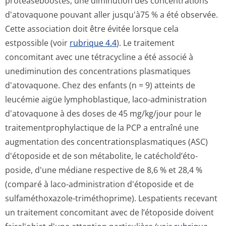
protéaseboostés, une diminution des concentrations
d'atovaquone pouvant aller jusqu'à75 % a été observée.
Cette association doit être évitée lorsque cela
estpossible (voir
rubrique 4.4
).
Le traitement
concomitant avec une tétracycline a été associé à
unediminution des concentrations plasmatiques
d'atovaquone.
Chez des enfants (n = 9) atteints de
leucémie aigüe lymphoblastique, laco-administration
d'atovaquone à des doses de 45 mg/kg/jour pour le
traitementprop­hylactique de la PCP a entraîné une
augmentation des concentration­splasmatiques (ASC)
d'étoposide et de son métabolite, le catéchold’éto­
poside, d'une médiane respective de 8,6 % et 28,4 %
(comparé à laco-administration d'étoposide et de
sulfaméthoxazole-triméthoprime). Lespatients recevant
un traitement concomitant avec de l’étoposide doivent