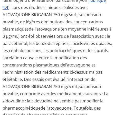
fairel'objet d'une attention particulière (voir
rubrique
4.4
).
Lors des études cliniques réalisées avec
ATOVAQUONE BIOGARAN 750 mg/5mL, suspension
buvable, de légères diminutions des concentrations
plasmatiquesde l’atovaquone (en moyenne inférieures à
3 µg/mL) ont été observéeslors de l'association avec : le
paracétamol, les benzodiazépines, l'aciclovir,les opiacés,
les céphalosporines, les antidiarrhéiques et les laxatifs.
Larelation causale entre la modification des
concentrations plasmatiques del’atovaquone et
l'administration des médicaments ci-dessus n’a pas
étéétablie.
Des essais ont évalué l’interaction de
ATOVAQUONE BIOGARAN 750 mg/5 mL,suspension
buvable, comprimé avec les médicaments suivants :
La
zidovudine : la zidovudine ne semble pas modifier la
pharmacocinétiquede l’atovaquone. Toutefois, des