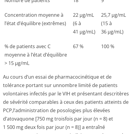
Nombre de patients
18
9
Concentration moyenne à
22 µg/mL
25,7 µg/mL
l’état d’équilibre (extrêmes)
(6 à
(15 à
41 µg/mL)
36 µg/mL)
% de patients avec C
67 %
100 %
moyenne à l’état d’équilibre
> 15 µg/mL
Au cours d’un essai de pharmacocinétique et de
tolérance portant sur unnombre limité de patients
volontaires infectés par le VIH et présentant descritères
de sévérité comparables à ceux des patients atteints de
PCP,l’adminis­tration de posologies plus élevées
d’atovaquone [750 mg troisfois par jour (n = 8) et
1 500 mg deux fois par jour (n = 8)] a entraîné