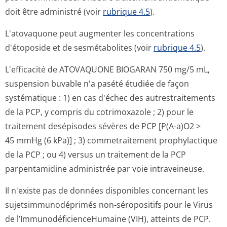
doit être administré (voir
rubrique 4.5
).
L'atovaquone peut augmenter les concentrations
d'étoposide et de sesmétabolites (voir
rubrique 4.5
).
L'efficacité de ATOVAQUONE BIOGARAN 750 mg/5 mL,
suspension buvable n'a pasété étudiée de façon
systématique : 1) en cas d'échec des autrestraitements
de la PCP, y compris du cotrimoxazole ; 2) pour le
traitement desépisodes sévères de PCP [P(A-a)O2 >
45 mmHg (6 kPa)] ; 3) commetraitement prophylactique
de la PCP ; ou 4) versus un traitement de la PCP
parpentamidine administrée par voie intraveineuse.
Il n'existe pas de données disponibles concernant les
sujetsimmunodé­primés non-séropositifs pour le Virus
de l’Immunodéfici­enceHumaine (VIH), atteints de PCP.