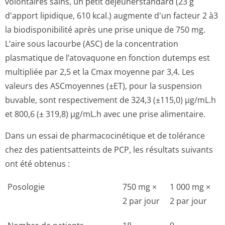
volontaires sains, un petit déjeunerstandard (23 g
d'apport lipidique, 610 kcal.) augmente d'un facteur 2 à3
la biodisponibilité après une prise unique de 750 mg.
L’aire sous lacourbe (ASC) de la concentration
plasmatique de l’atovaquone en fonction dutemps est
multipliée par 2,5 et la Cmax moyenne par 3,4. Les
valeurs des ASCmoyennes (±ET), pour la suspension
buvable, sont respectivement de 324,3 (±115,0) µg/mL.h
et 800,6 (± 319,8) µg/mL.h avec une prise alimentaire.
Dans un essai de pharmacocinétique et de tolérance
chez des patientsatteints de PCP, les résultats suivants
ont été obtenus :
Posologie
750 mg ×
1 000 mg ×
2 par jour
2 par jour