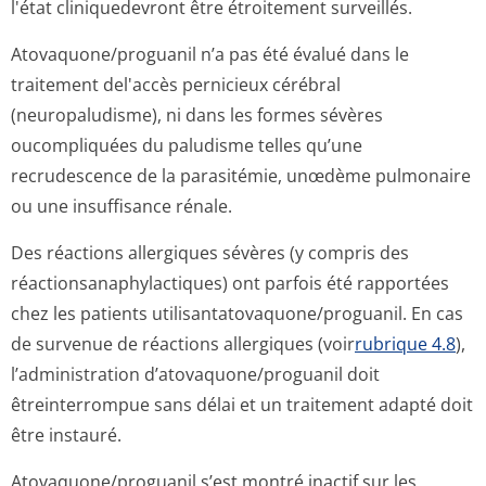
l'état cliniquedevront être étroitement surveillés.
Atovaquone/pro­guanil n’a pas été évalué dans le
traitement del'accès pernicieux cérébral
(neuropaludisme), ni dans les formes sévères
oucompliquées du paludisme telles qu’une
recrudescence de la parasitémie, unœdème pulmonaire
ou une insuffisance rénale.
Des réactions allergiques sévères (y compris des
réactionsanap­hylactiques) ont parfois été rapportées
chez les patients utilisantatova­quone/proguanil. En cas
de survenue de réactions allergiques (voir
rubrique 4.8
),
l’administration d’atovaquone/pro­guanil doit
êtreinterrompue sans délai et un traitement adapté doit
être instauré.
Atovaquone/pro­guanil s’est montré inactif sur les