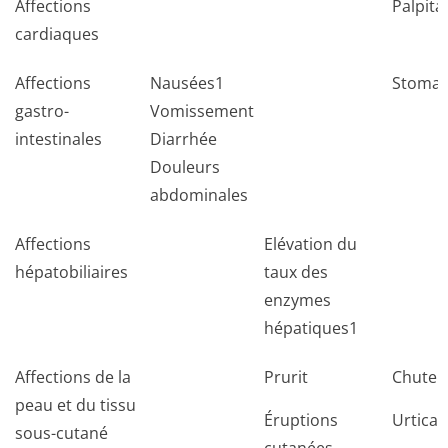
Affections
Palpita
cardiaques
Affections
Nausées1
Stomat
gastro-
Vomissement
intestinales
Diarrhée
Douleurs
abdominales
Affections
Elévation du
hépatobiliaires
taux des
enzymes
hépatiques1
Affections de la
Prurit
Chute 
peau et du tissu
Éruptions
Urticai
sous-cutané