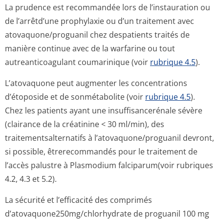
La prudence est recommandée lors de l’instauration ou
de l’arrêtd’une prophylaxie ou d’un traitement avec
atovaquone/pro­guanil chez despatients traités de
manière continue avec de la warfarine ou tout
autreanticoagulant coumarinique (voir
rubrique 4.5
).
L’atovaquone peut augmenter les concentrations
d’étoposide et de sonmétabolite (voir
rubrique 4.5
).
Chez les patients ayant une insuffisancerénale sévère
(clairance de la créatinine < 30 ml/min), des
traitementsal­ternatifs à l’atovaquone/pro­guanil devront,
si possible, êtrerecommandés pour le traitement de
l’accès palustre à Plasmodium falciparum(voir rubriques
4.2, 4.3 et 5.2).
La sécurité et l’efficacité des comprimés
d’atovaquone250mg/chlor­hydrate de proguanil 100 mg