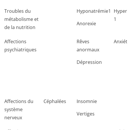
Troubles du
Hyponatrémie1
Hypera
métabolisme et
1
Anorexie
de la nutrition
Affections
Rêves
Anxiété
psychiatriques
anormaux
Dépression
Affections du
Céphalées
Insomnie
système
Vertiges
nerveux