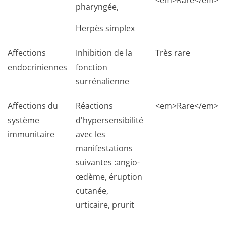
<em>Rare</em>
pharyngée,
Herpès simplex
Affections
Inhibition de la
Très rare
endocriniennes
fonction
surrénalienne
Affections du
Réactions
<em>Rare</em>
système
d'hypersensibilité
immunitaire
avec les
manifestations
suivantes :angio-
œdème, éruption
cutanée,
urticaire, prurit