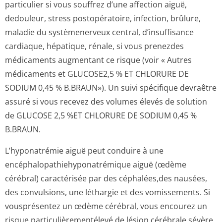
particulier si vous souffrez d’une affection aiguë,
dedouleur, stress postopératoire, infection, brûlure,
maladie du systèmenerveux central, d’insuffisance
cardiaque, hépatique, rénale, si vous prenezdes
médicaments augmentant ce risque (voir « Autres
médicaments et GLUCOSE2,5 % ET CHLORURE DE
SODIUM 0,45 % B.BRAUN»). Un suivi spécifique devraêtre
assuré si vous recevez des volumes élevés de solution
de GLUCOSE 2,5 %ET CHLORURE DE SODIUM 0,45 %
B.BRAUN.
L’hyponatrémie aiguë peut conduire à une
encéphalopathi­ehyponatrémique aiguë (œdème
cérébral) caractérisée par des céphalées,des nausées,
des convulsions, une léthargie et des vomissements. Si
vousprésentez un œdème cérébral, vous encourez un
risque particulièremen­télevé de lésion cérébrale sévère,