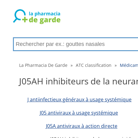
La Pharmacia De Garde
»
ATC classification
»
Médicame
J05AH inhibiteurs de la neur
J antiinfectieux généraux à usage systémique
J05 antiviraux à usage systémique
J05A antiviraux à action directe