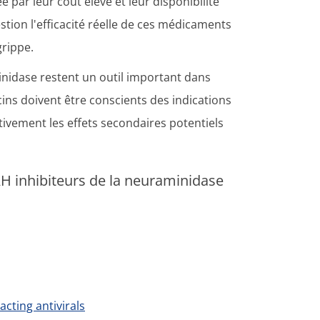
ée par leur coût élevé et leur disponibilité
stion l'efficacité réelle de ces médicaments
grippe.
minidase restent un outil important dans
ins doivent être conscients des indications
ntivement les effets secondaires potentiels
AH inhibiteurs de la neuraminidase
acting antivirals