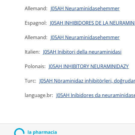
Allemand:
J05AH Neuraminidasehemmer
Espagnol:
J05AH INHIBIDORES DE LA NEURAMINI
Allemand:
J05AH Neuraminidasehemmer
Italien:
J05AH Inibitori della neuraminidasi
Polonais:
J05AH INHIBITORY NEURAMINIDAZY
Turc:
J05AH Nöraminidaz inhibitörleri, doğrudan e
language.br:
J05AH Inibidores da neuraminidas