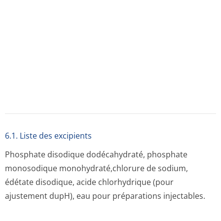
l'ouverture durécipient unidose, tout contenu restant
doit être jeté immédiatement aprèsl'adminis­tration.