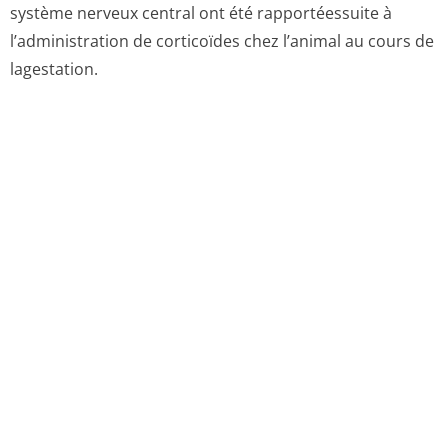
système nerveux central ont été rapportéessuite à
l’administration de corticoïdes chez l’animal au cours de
lagestation.
6. DONNEES PHARMACEUTIQUES
6.1. Liste des excipients
Phosphate disodique dodécahydraté, phosphate
monosodique monohydraté,chlo­rure de sodium,
édétate disodique, acide chlorhydrique (pour
ajustement dupH), eau pour préparations injectables.