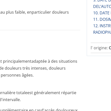
9. DATE
DEL’AUT
u plus faible, enparticulier douleurs
10. DATE
11. DOSI
12. INST
RADIOPH
l' origine:
O
t principalemen­tadaptée à des situations
 de douleurs très intenses, douleurs
), personnes âgées.
ournalière totaleest généralement répartie
'intervalle.
supplémentaire en casd'accès douloureux