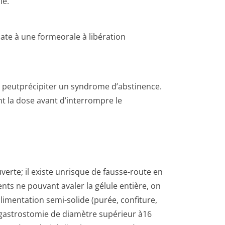
le.
iate à une formeorale à libération
es peutprécipiter un syndrome d’abstinence.
t la dose avant d’interrompre le
verte; il existe unrisque de fausse-route en
ents ne pouvant avaler la gélule entière, on
imentation semi-solide (purée, confiture,
gastrostomie de diamètre supérieur à16