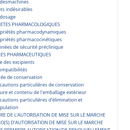
r desmachines
ets indésirables
rdosage
RIETES PHARMACOLOGIQUES
opriétés pharmacodynami­ques
opriétés pharmacocinéti­ques
nnées de sécurité préclinique
EES PHARMACEUTIQUES
te des excipients
ompati­bilités
rée de conservation
écautions particulières de conservation
ture et contenu de l'emballage extérieur
écautions particulières d’élimination et
pulation
AIRE DE L’AUTORISATION DE MISE SUR LE MARCHE
O(S) D’AUTORISATION DE MISE SUR LE MARCHE