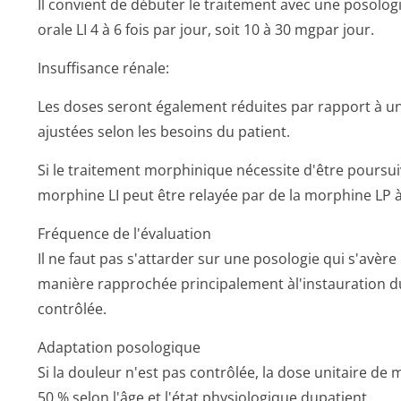
Il convient de débuter le traitement avec une posolog
orale LI 4 à 6 fois par jour, soit 10 à 30 mgpar jour.
Insuffisance rénale:
Les doses seront également réduites par rapport à un
ajustées selon les besoins du patient.
Si le traitement morphinique nécessite d'être poursui
morphine LI peut être relayée par de la morphine LP à
Fréquence de l'évaluation
Il ne faut pas s'attarder sur une posologie qui s'avère
manière rapprochée principalement àl'instauration du
contrôlée.
Adaptation posologique
Si la douleur n'est pas contrôlée, la dose unitaire d
50 % selon l'âge et l'état physiologique dupatient.