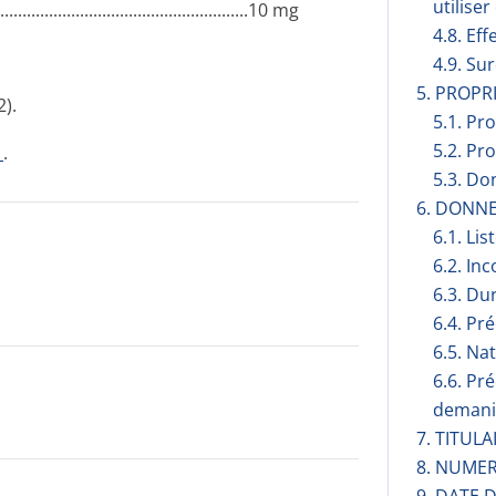
utilise
...­.............­.............­.............­..........10 mg
4.8. Eff
4.9. Su
5. PROP
2).
5.1. Pr
5.2. Pr
1
.
5.3. Do
6. DONN
6.1. Lis
6.2. Inc
6.3. Du
6.4. Pr
6.5. Na
6.6. Pr
demani
7. TITUL
8. NUMER