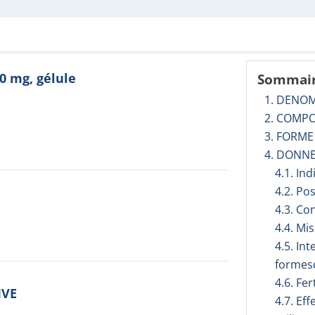
0 mg, gélule
Sommai
1. DENO
2. COMPO
3. FORM
4. DONNE
4.1. In
4.2. Po
4.3. Co
4.4. Mi
4.5. In
formesd
4.6. Fer
IVE
4.7. Ef