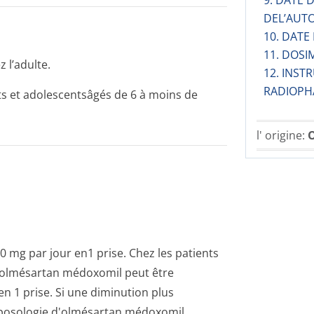
9. DATE
DEL’AUT
10. DATE
11. DOSI
 l’adulte.
12. INST
RADIOPH
nts et adolescentsâgés de 6 à moins de
l' origine:
O
0 mg par jour en1 prise. Chez les patients
d'olmésartan médoxomil peut être
n 1 prise. Si une diminution plus
la posologie d'olmésartan médoxomil