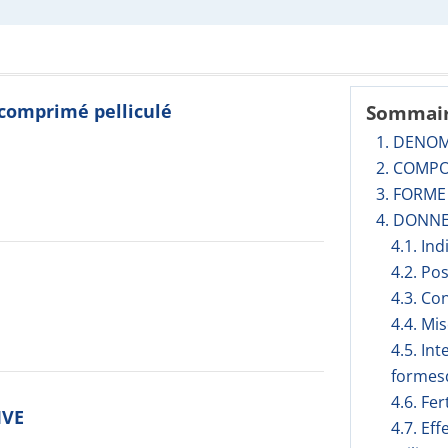
 comprimé pelliculé
Sommai
1. DENO
2. COMPO
3. FORM
4. DONNE
4.1. In
4.2. Po
4.3. Co
4.4. Mi
4.5. In
formesd
4.6. Fer
IVE
4.7. Ef