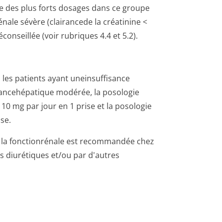
ée des plus forts dosages dans ce groupe
énale sévère (clairancede la créatinine <
onseillée (voir rubriques 4.4 et 5.2).
les patients ayant uneinsuffisance
sancehé­patique modérée, la posologie
0 mg par jour en 1 prise et la posologie
se.
 de la fonctionrénale est recommandée chez
es diurétiques et/ou par d'autres