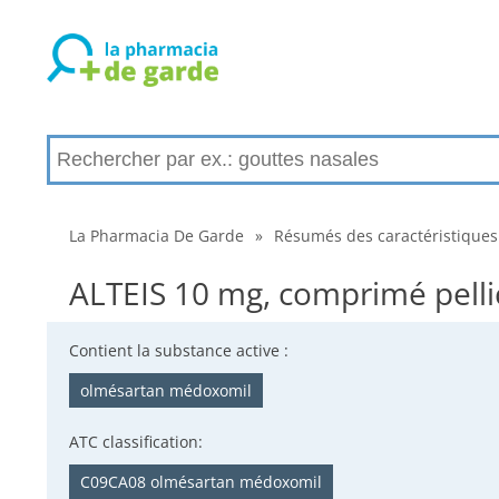
La Pharmacia De Garde
»
Résumés des caractéristiques
ALTEIS 10 mg, comprimé pelli
Contient la substance active :
olmésartan médoxomil
ATC classification:
C09CA08 olmésartan médoxomil