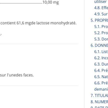
utilise
............­.............­.............­...10,00 mg
4.8. Eff
4.9. Su
5. PROP
lé contient 61,6 mgde lactose monohydraté.
5.1. Pr
5.2. Pr
1
.
5.3. Do
6. DONN
6.1. Lis
6.2. Inc
6.3. Du
6.4. Pr
sur l'unedes faces.
6.5. Na
6.6. Pr
demani
7. TITUL
8. NUMER