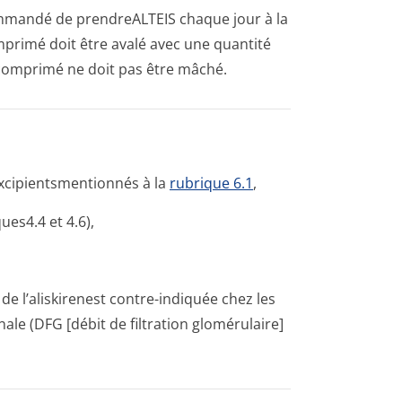
commandé de prendreALTEIS chaque jour à la
rimé doit être avalé avec une quantité
e comprimé ne doit pas être mâché.
excipientsmen­tionnés à la
rubrique 6.1
,
es4.4 et 4­.6),
e l’aliskirenest contre-indiquée chez les
ale (DFG [débit de filtration glomérulaire]