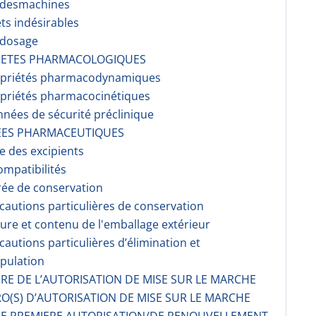
r desmachines
ets indésirables
rdosage
RIETES PHARMACOLOGIQUES
opriétés pharmacodynami­ques
opriétés pharmacocinéti­ques
nnées de sécurité préclinique
EES PHARMACEUTIQUES
te des excipients
ompati­bilités
rée de conservation
écautions particulières de conservation
ture et contenu de l'emballage extérieur
écautions particulières d’élimination et
pulation
AIRE DE L’AUTORISATION DE MISE SUR LE MARCHE
O(S) D’AUTORISATION DE MISE SUR LE MARCHE