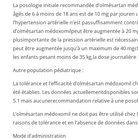
La posologie initiale recommandée d’olmésartan médo
âgés de 6 à moins de 18 ans est de 10 mg par jouren u
l’hypertension artérielle n’est passuffisamment contrô
d’olmésartan médoxomilpeut être augmentée à 20 mg p
plusimportante de la pression artérielle est nécessai
peut être augmentée jusqu’à un maximum de 40 mgchez
les enfants pesant moins de 35 kg,la dose journalière
Autre population pédiatrique :
La tolérance et l’efficacité d’olmésartan médoxomil ch
été établies. Les données actuellementdis­ponibles son
5.1 mais aucunerecomman­dation relative à une posolo
L’olmésartan médoxomil ne doit pas être utilisé chez
raisons de tolérance et en l’absence de données dans
Mode d’administration