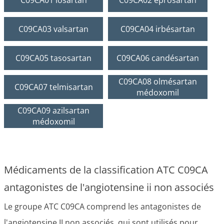
C09CA01 losartan
C09CA02 éprosartan
C09CA03 valsartan
C09CA04 irbésartan
C09CA05 tasosartan
C09CA06 candésartan
C09CA08 olmésartan
C09CA07 telmisartan
médoxomil
C09CA09 azilsartan
médoxomil
Médicaments de la classification ATC C09CA
antagonistes de l'angiotensine ii non associés
Le groupe ATC C09CA comprend les antagonistes de
l'angiotensine II non associés, qui sont utilisés pour