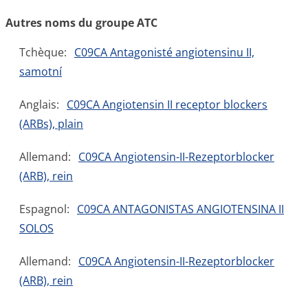
Autres noms du groupe ATC
Tchèque:
C09CA Antagonisté angiotensinu II,
samotní
Anglais:
C09CA Angiotensin II receptor blockers
(ARBs), plain
Allemand:
C09CA Angiotensin-II-Rezeptorblocker
(ARB), rein
Espagnol:
C09CA ANTAGONISTAS ANGIOTENSINA II
SOLOS
Allemand:
C09CA Angiotensin-II-Rezeptorblocker
(ARB), rein