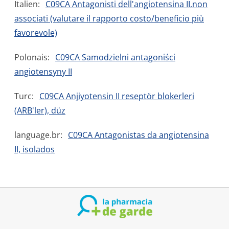
Italien:
C09CA Antagonisti dell'angiotensina II,non
associati (valutare il rapporto costo/beneficio più
favorevole)
Polonais:
C09CA Samodzielni antagoniści
angiotensyny II
Turc:
C09CA Anjiyotensin II reseptör blokerleri
(ARB'ler), düz
language.br:
C09CA Antagonistas da angiotensina
II, isolados