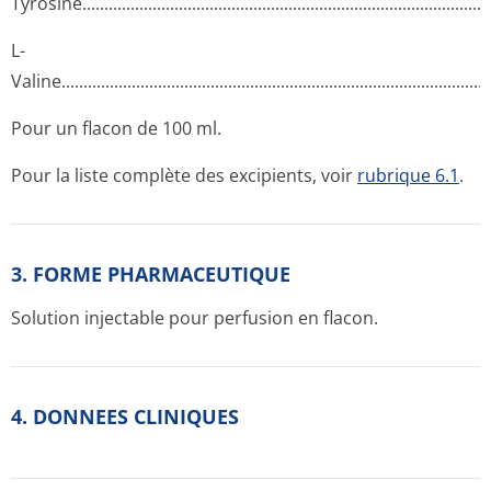
Tyrosine.....­.............­.............­.............­.............­.............­.............­.........
L-
Valine.......­.............­.............­.............­.............­.............­.............­..........
Pour un flacon de 100 ml.
Pour la liste complète des excipients, voir
rubrique 6.1
.
3. FORME PHARMACEUTIQUE
Solution injectable pour perfusion en flacon.
4. DONNEES CLINIQUES