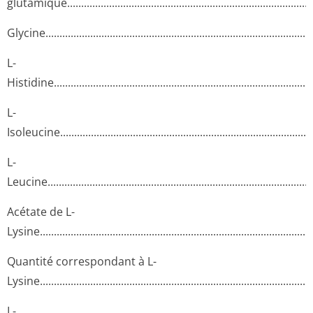
glutamique...­.............­.............­.............­.............­.............­.............­.....
Glycine......­.............­.............­.............­.............­.............­.............­.........
L-
Histidine....­.............­.............­.............­.............­.............­.............­........
L-
Isoleucine...­.............­.............­.............­.............­.............­.............­.......
L-
Leucine......­.............­.............­.............­.............­.............­.............­........
Acétate de L-
Lysine.......­.............­.............­.............­.............­.............­.............­.......
Quantité correspondant à L-
Lysine.......­.............­.............­.............­.............­.............­.............­......
L-