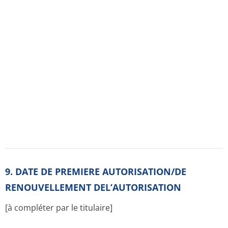
10. DATE DE MISE A JOUR DU TEXTE
[à compléter par le titulaire]
11. DOSIMETRIE
Sans objet.
12. INSTRUCTIONS POUR LA PREPARATION DES
RADIOPHARMACE­UTIQUES
Sans objet.
CONDITIONS DE PRESCRIPTION ET DE DELIVRANCE