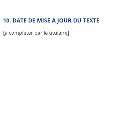
Substance active
ATC classification
Termes et conditions d'utilisation
Données personnelles
Contact
France la-pharmacia-de-garde.fr