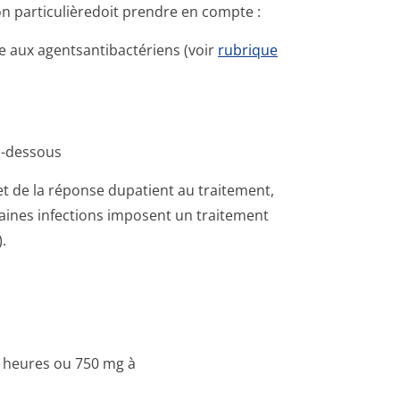
ion particulièredoit prendre en compte :
e aux agentsantibac­tériens (voir
rubrique
ci-dessous
et de la réponse dupatient au traitement,
taines infections imposent un traitement
.
8 heures ou 750 mg à