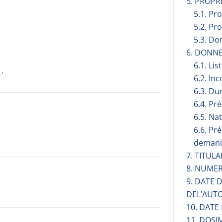
5. PROP
5.1. Pr
5.2. Pr
5.3. Do
6. DONN
6.1. Lis
1
.
6.2. Inc
6.3. Du
6.4. Pr
6.5. Na
6.6. Pr
demani
7. TITUL
8. NUMER
9. DATE
DEL’AUT
10. DATE
11. DOSI