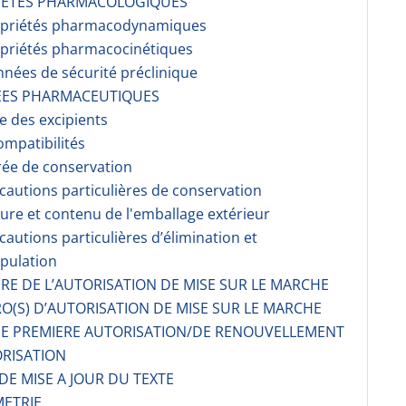
RIETES PHARMACOLOGIQUES
opriétés pharmacodynami­ques
opriétés pharmacocinéti­ques
nnées de sécurité préclinique
EES PHARMACEUTIQUES
te des excipients
ompati­bilités
rée de conservation
écautions particulières de conservation
ture et contenu de l'emballage extérieur
écautions particulières d’élimination et
pulation
AIRE DE L’AUTORISATION DE MISE SUR LE MARCHE
O(S) D’AUTORISATION DE MISE SUR LE MARCHE
 DE PREMIERE AUTORISATION/DE RENOUVELLEMENT
ORISATION
 DE MISE A JOUR DU TEXTE
METRIE