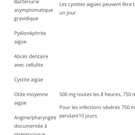
Bactériurie
Les cystites aigües peuvent être 
asymptomatique
un jour
gravidique
Pyélonéphrite
aigüe
Abcès dentaire
avec cellulite
Cystite aigüe
Otite moyenne
500 mg toutes les 8 heures, 750 m
aigüe
Pour les infections sévères 750 m
pendant10 jours
Angine/pharyngite
documentée à
streptocoque