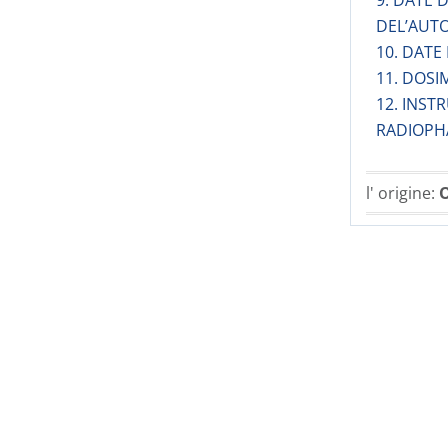
9. DATE
DEL’AUT
10. DATE
11. DOSI
12. INST
RADIOPH
l' origine:
O