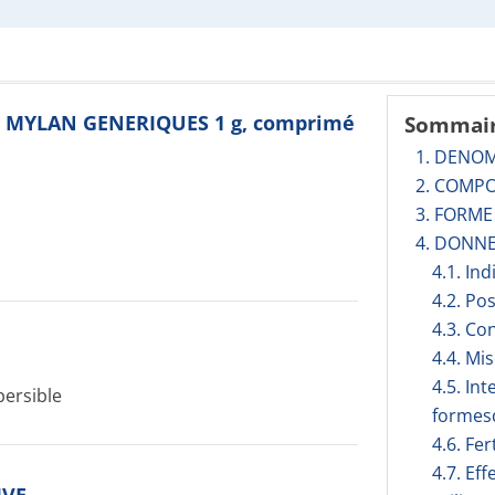
NE MYLAN GENERIQUES 1 g, comprimé
Sommai
1. DENO
2. COMPO
3. FORM
4. DONNE
4.1. In
4.2. Po
4.3. Co
4.4. Mi
4.5. In
ersible
formesd
4.6. Fer
4.7. Ef