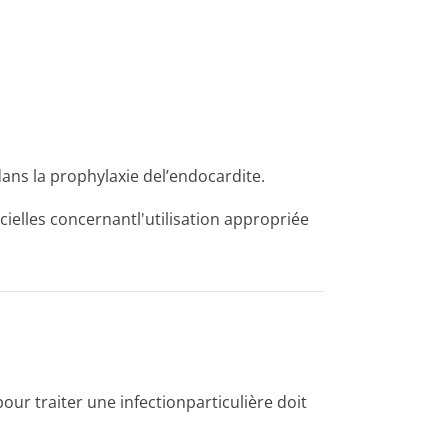
ns la prophylaxie del’endocardite.
ielles concernantl'u­tilisation appropriée
 traiter une infectionparti­culière doit