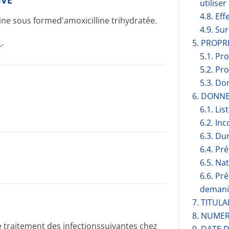
IVE
utilise
4.8. Eff
ine sous formed'amoxicilline trihydratée.
4.9. Su
1
.
5. PROP
5.1. Pr
5.2. Pr
5.3. Do
6. DONN
6.1. Lis
6.2. Inc
6.3. Du
6.4. Pr
6.5. Na
6.6. Pr
demani
7. TITUL
8. NUMER
traitement des infectionssuivantes chez