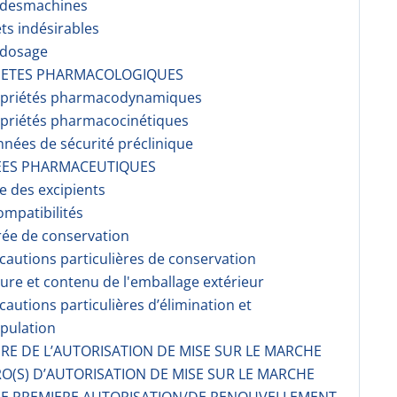
r desmachines
ets indésirables
rdosage
RIETES PHARMACOLOGIQUES
opriétés pharmacodynami­ques
opriétés pharmacocinéti­ques
nnées de sécurité préclinique
EES PHARMACEUTIQUES
te des excipients
ompati­bilités
rée de conservation
écautions particulières de conservation
ture et contenu de l'emballage extérieur
écautions particulières d’élimination et
pulation
AIRE DE L’AUTORISATION DE MISE SUR LE MARCHE
O(S) D’AUTORISATION DE MISE SUR LE MARCHE