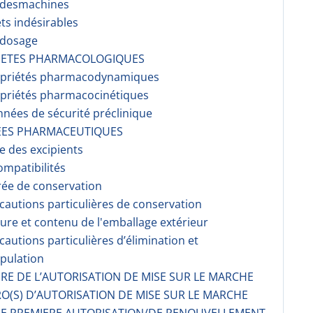
r desmachines
ets indésirables
rdosage
RIETES PHARMACOLOGIQUES
opriétés pharmacodynami­ques
opriétés pharmacocinéti­ques
nnées de sécurité préclinique
EES PHARMACEUTIQUES
te des excipients
ompati­bilités
rée de conservation
écautions particulières de conservation
ture et contenu de l'emballage extérieur
écautions particulières d’élimination et
pulation
AIRE DE L’AUTORISATION DE MISE SUR LE MARCHE
O(S) D’AUTORISATION DE MISE SUR LE MARCHE