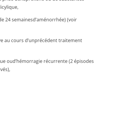
icylique,
 de 24 semainesd’a­ménorrhée) (voir
ve au cours d’unprécédent traitement
ique oud’hémorragie récurrente (2 épisodes
vés),