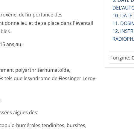
9. DATE
DEL’AUT
aproxène, del'importance des
10. DATE
 donnelieu et de sa place dans l'éventail
11. DOSI
12. INST
bles.
RADIOPH
 15 ans,au :
l' origine:
O
ment polyarthriter­humatoïde,
 tels que lesyndrome de Fiessinger Leroy-
;
ssées aiguës des:
capulo-humérales,ten­dinites, bursites,