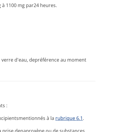
mg à 1100 mg par24 heures.
nd verre d'eau, depréférence au moment
ts :
excipientsmen­tionnés à la
rubrique 6.1
.
la prise denaproxène ou de substances