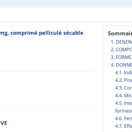
mg, comprimé pelliculé sécable
Sommai
1. DENO
2. COMPO
3. FORM
4. DONNE
4.1. In
4.2. Po
4.3. Co
4.4. Mi
4.5. In
formesd
4.6. Fer
IVE
4.7. Ef