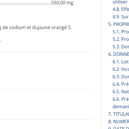
utilise
............­.............­.............­..550,00 mg
4.8. Eff
4.9. Su
5. PROP
mg de sodium et dujaune orangé S.
5.1. Pr
5.2. Pr
1
.
5.3. Do
6. DONN
6.1. Lis
6.2. Inc
6.3. Du
6.4. Pr
6.5. Na
6.6. Pr
demani
7. TITUL
8. NUMER