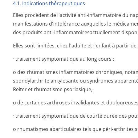
4.1. Indications thérapeutiques
Elles procèdent de l'activité anti-inflammatoire du n
manifestations d'intolérance auxquelles le médicament
des produits anti-inflammatoire­sactuellement disponi
Elles sont limitées, chez l'adulte et l'enfant à partir de
· traitement symptomatique au long cours :
o des rhumatismes inflammatoires chroniques, notam
spondylarthrite ankylosante ou syndromes apparentés
Reiter et rhumatisme psoriasique,
o de certaines arthroses invalidantes et douloureuses
· traitement symptomatique de courte durée des pou
o rhumatismes abarticulaires tels que péri-arthrites s