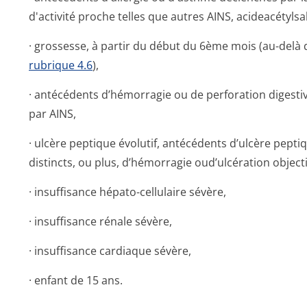
d'activité proche telles que autres AINS, acideacétylsa­l
· grossesse, à partir du début du 6ème mois (au-delà
rubrique 4.6
),
· antécédents d’hémorragie ou de perforation digesti
par AINS,
· ulcère peptique évolutif, antécédents d’ulcère pept
distincts, ou plus, d’hémorragie oud’ulcération objecti
· insuffisance hépato-cellulaire sévère,
· insuffisance rénale sévère,
· insuffisance cardiaque sévère,
· enfant de 15 ans.