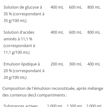
Solution de glucose à
400 mL
600 mL
800 mL
35 % (correspondant à
35 g/100 mL)
Solution d'acides
400 mL
600 mL
800 mL
aminés à 11,1 %
(correspondant à
11,1 g/100 mL)
Emulsion lipidique à
200 mL
300 mL
400 mL
20 % (correspondant à
20 g/100 mL)
Composition de l'émulsion reconstituée, après mélange
des contenus des3 compartiments :
Substances actives
1 000 mL
1 500 mL
2 000 mL