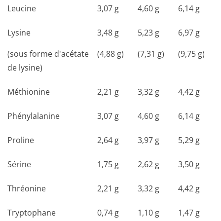
Leucine
3,07 g
4,60 g
6,14 g
Lysine
3,48 g
5,23 g
6,97 g
(sous forme d'acétate
(4,88 g)
(7,31 g)
(9,75 g)
de lysine)
Méthionine
2,21 g
3,32 g
4,42 g
Phénylalanine
3,07 g
4,60 g
6,14 g
Proline
2,64 g
3,97 g
5,29 g
Sérine
1,75 g
2,62 g
3,50 g
Thréonine
2,21 g
3,32 g
4,42 g
Tryptophane
0,74 g
1,10 g
1,47 g