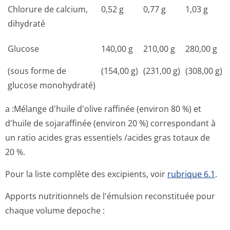
Chlorure de calcium,
0,52 g
0,77 g
1,03 g
dihydraté
Glucose
140,00 g
210,00 g
280,00 g
(sous forme de
(154,00 g)
(231,00 g)
(308,00 g)
glucose monohydraté)
a :Mélange d'huile d'olive raffinée (environ 80 %) et
d'huile de sojaraffinée (environ 20 %) correspondant à
un ratio acides gras essentiels /acides gras totaux de
20 %.
Pour la liste complète des excipients, voir
rubrique 6.1
.
Apports nutritionnels de l'émulsion reconstituée pour
chaque volume depoche :