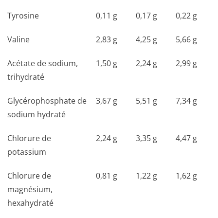
Tyrosine
0,11 g
0,17 g
0,22 g
Valine
2,83 g
4,25 g
5,66 g
Acétate de sodium,
1,50 g
2,24 g
2,99 g
trihydraté
Glycérophosphate de
3,67 g
5,51 g
7,34 g
sodium hydraté
Chlorure de
2,24 g
3,35 g
4,47 g
potassium
Chlorure de
0,81 g
1,22 g
1,62 g
magnésium,
hexahydraté