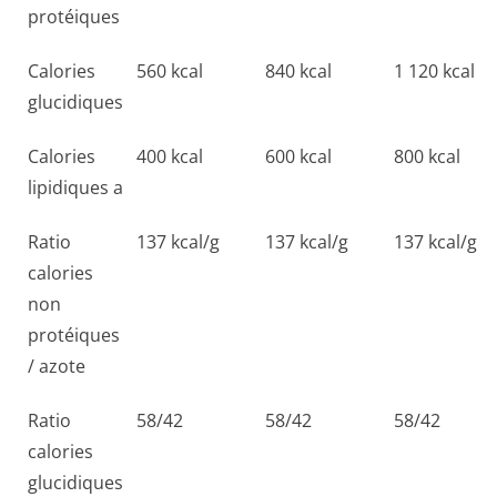
protéiques
Calories
560 kcal
840 kcal
1 120 kcal
glucidiques
Calories
400 kcal
600 kcal
800 kcal
lipidiques a
Ratio
137 kcal/g
137 kcal/g
137 kcal/g
calories
non
protéiques
/ azote
Ratio
58/42
58/42
58/42
calories
glucidiques