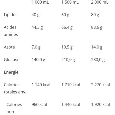
1 000 mL
1 500 mL
2 000 mL
Lipides
40 g
60 g
80 g
Acides
44,3 g
66,4 g
88,6 g
aminés
Azote
7,0 g
10,5 g
14,0 g
Glucose
140,0 g
210,0 g
280,0 g
Energie:
Calories
1 140 kcal
1 710 kcal
2 270 kcal
totales env.
Calories
960 kcal
1 440 kcal
1 920 kcal
non