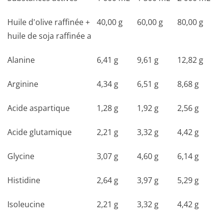
Huile d'olive raffinée +
40,00 g
60,00 g
80,00 g
huile de soja raffinée a
Alanine
6,41 g
9,61 g
12,82 g
Arginine
4,34 g
6,51 g
8,68 g
Acide aspartique
1,28 g
1,92 g
2,56 g
Acide glutamique
2,21 g
3,32 g
4,42 g
Glycine
3,07 g
4,60 g
6,14 g
Histidine
2,64 g
3,97 g
5,29 g
Isoleucine
2,21 g
3,32 g
4,42 g