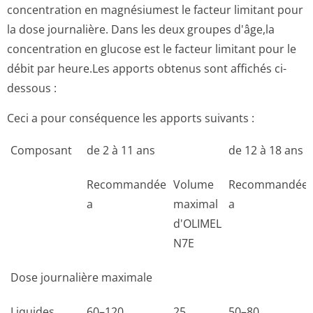
concentration en magnésiumest le facteur limitant pour
la dose journalière. Dans les deux groupes d'âge,la
concentration en glucose est le facteur limitant pour le
débit par heure.Les apports obtenus sont affichés ci-
dessous :
Ceci a pour conséquence les apports suivants :
Composant
de 2 à 11 ans
de 12 à 18 ans
Recommandée
Volume
Recommandée
a
maximal
a
d'OLIMEL
N7E
Dose journalière maximale
Liquides
60–120
25
50–80