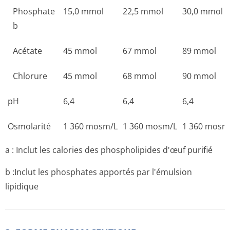
Phosphate
15,0 mmol
22,5 mmol
30,0 mmol
b
Acétate
45 mmol
67 mmol
89 mmol
Chlorure
45 mmol
68 mmol
90 mmol
pH
6,4
6,4
6,4
Osmolarité
1 360 mosm/L
1 360 mosm/L
1 360 mosm
a : Inclut les calories des phospholipides d'œuf purifié
b :Inclut les phosphates apportés par l'émulsion
lipidique