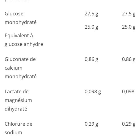
Glucose
27,5 g
27,5 g
monohydraté
25,0 g
25,0 g
Equivalent à
glucose anhydre
Gluconate de
0,86 g
0,86 g
calcium
monohydraté
Lactate de
0,098 g
0,098 
magnésium
dihydraté
Chlorure de
0,29 g
0,29 g
sodium