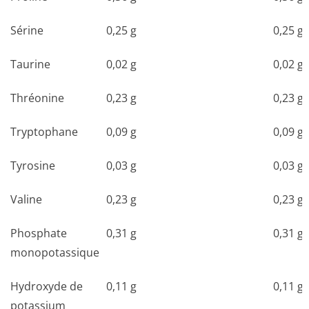
Sérine
0,25 g
0,25 g
Taurine
0,02 g
0,02 g
Thréonine
0,23 g
0,23 g
Tryptophane
0,09 g
0,09 g
Tyrosine
0,03 g
0,03 g
Valine
0,23 g
0,23 g
Phosphate
0,31 g
0,31 g
monopotassique
Hydroxyde de
0,11 g
0,11 g
potassium