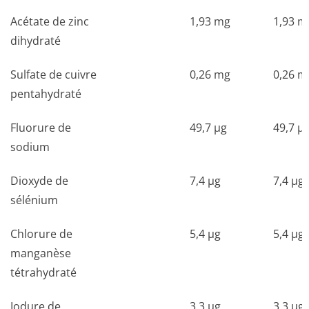
Acétate de zinc
1,93 mg
1,93 m
dihydraté
Sulfate de cuivre
0,26 mg
0,26 m
pentahydraté
Fluorure de
49,7 µg
49,7 µ
sodium
Dioxyde de
7,4 µg
7,4 µg
sélénium
Chlorure de
5,4 µg
5,4 µg
manganèse
tétrahydraté
Iodure de
3,3 µg
3,3 µg