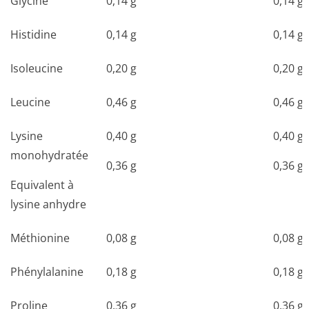
Glycine
0,14 g
0,14 g
Histidine
0,14 g
0,14 g
Isoleucine
0,20 g
0,20 g
Leucine
0,46 g
0,46 g
Lysine
0,40 g
0,40 g
monohydratée
0,36 g
0,36 g
Equivalent à
lysine anhydre
Méthionine
0,08 g
0,08 g
Phénylalanine
0,18 g
0,18 g
Proline
0,36 g
0,36 g