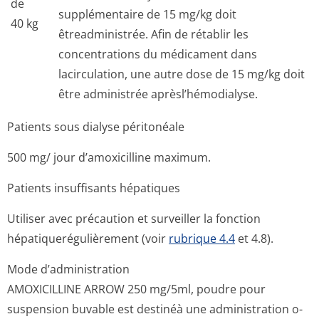
de
supplémentaire de 15 mg/kg doit
40 kg
êtreadministrée. Afin de rétablir les
concentrations du médicament dans
lacirculation, une autre dose de 15 mg/kg doit
être administrée aprèsl’hémodialyse.
Patients sous dialyse péritonéale
500 mg/ jour d’amoxicilline maximum.
Patients insuffisants hépatiques
Utiliser avec précaution et surveiller la fonction
hépatiquerégu­lièrement (voir
rubrique 4.4
et 4.8).
Mode d’administration
AMOXICILLINE ARROW 250 mg/5ml, poudre pour
suspension buvable est destinéà une administration o­