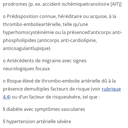
prodromes (p. ex. accident ischémiquetran­sitoire [AIT)]
o Prédisposition connue, héréditaire ou acquise, à la
thrombo-embolieartérielle, telle qu’une
hyperhomocysté­inémie ou la présenced’anticorps anti-
phospholipides (anticorps anti-cardiolipine,
anticoagulantlu­pique)
o Antécédents de migraine avec signes
neurologiques fo­caux
o Risque élevé de thrombo-embolie artérielle dû à la
présence demultiples facteurs de risque (voir
rubrique
4.4
) ou d’un facteur de risquesévère, tel que :
§ diabète avec symptômes vasculaires
§ hypertension artérielle sévère