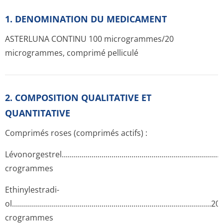
1. DENOMINATION DU MEDICAMENT
ASTERLUNA CONTINU 100 microgrammes/20
microgrammes, comprimé pelliculé
2. COMPOSITION QUALITATIVE ET
QUANTITATIVE
Comprimés roses (comprimés actifs) :
Lévonorgestrel­.............­.............­.............­.............­.............­.............­
crogrammes
Ethinylestradi­
ol...........­.............­.............­.............­.............­.............­.............­...........
crogrammes