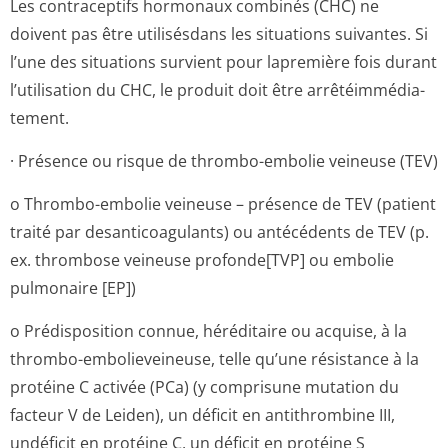
Les contraceptifs hormonaux combinés (CHC) ne
doivent pas être utilisésdans les situations suivantes. Si
l’une des situations survient pour lapremière fois durant
l’utilisation du CHC, le produit doit être arrêtéimmédia­
tement.
· Présence ou risque de thrombo-embolie veineuse (TEV)
o Thrombo-embolie veineuse – présence de TEV (patient
traité par desanticoagulants) ou antécédents de TEV (p.
ex. thrombose veineuse profonde[TVP] ou embolie
pulmonaire [EP])
o Prédisposition connue, héréditaire ou acquise, à la
thrombo-embolieveineuse, telle qu’une résistance à la
protéine C activée (PCa) (y comprisune mutation du
facteur V de Leiden), un déficit en antithrombine III,
undéficit en protéine C, un déficit en protéine S