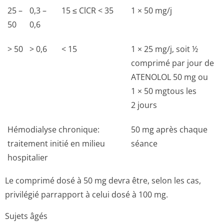
25 –
0,3 –
15 ≤ ClCR < 35
1 × 50 mg/j
50
0,6
> 50
> 0,6
< 15
1 × 25 mg/j, soit ½
comprimé par jour de
ATENOLOL 50 mg ou
1 × 50 mgtous les
2 jours
Hémodialyse chronique:
50 mg après chaque
traitement initié en milieu
séance
hospitalier
Le comprimé dosé à 50 mg devra être, selon les cas,
privilégié parrapport à celui dosé à 100 mg.
Sujets âgés