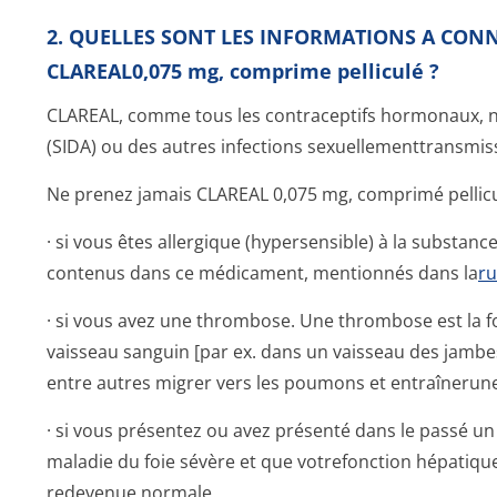
2. QUELLES SONT LES INFORMATIONS A CON
CLAREAL0,075 mg, comprime pelliculé ?
CLAREAL, comme tous les contraceptifs hormonaux, ne 
(SIDA) ou des autres infections sexuellementtran­smiss
Ne prenez jamais CLAREAL 0,075 mg, comprimé pellicu
· si vous êtes allergique (hypersensible) à la substan
contenus dans ce médicament, mentionnés dans la
ru
· si vous avez une thrombose. Une thrombose est la f
vaisseau sanguin [par ex. dans un vaisseau des jamb
entre autres migrer vers les poumons et entraînerun
· si vous présentez ou avez présenté dans le passé un
maladie du foie sévère et que votrefonction hépatique
redevenue normale.