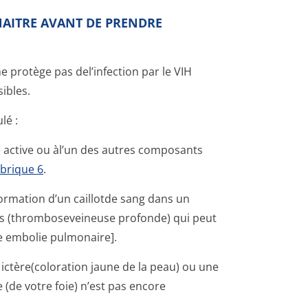
NAITRE AVANT DE PRENDRE
protège pas del’infection par le VIH
ibles.
lé :
ce active ou àl’un des autres composants
brique 6
.
ormation d’un caillotde sang dans un
es (thromboseveineuse profonde) qui peut
e embolie pulmonaire].
 ictère(coloration jaune de la peau) ou une
 (de votre foie) n’est pas encore