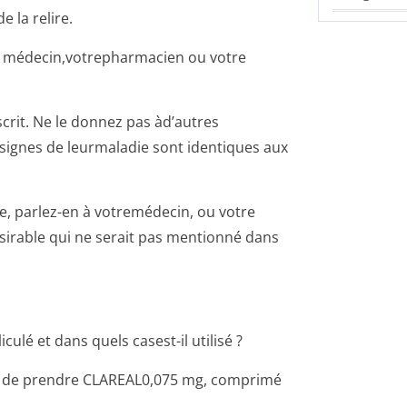
e la relire.
re médecin,votrep­harmacien ou votre
rit. Ne le donnez pas àd’autres
s signes de leurmaladie sont identiques aux
le, parlez-en à votremédecin, ou votre
ésirable qui ne serait pas mentionné dans
ulé et dans quels casest-il utilisé ?
ant de prendre CLAREAL0,075 mg, comprimé