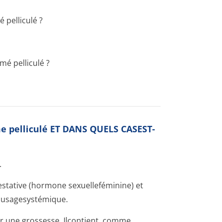
pelliculé ?
é pelliculé ?
e pelliculé ET DANS QUELS CASEST-
.
stative (hormone sexuelleféminine) et
 usagesystémique.
er une grossesse. Ilcontient, comme