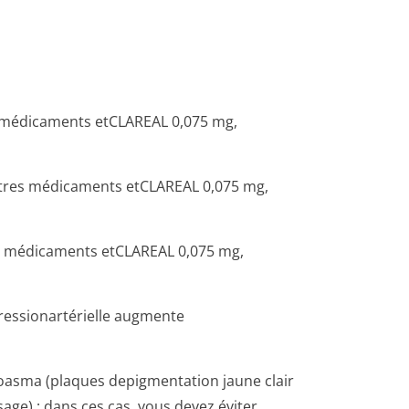
 médicaments etCLAREAL 0,075 mg,
tres médicaments etCLAREAL 0,075 mg,
s médicaments etCLAREAL 0,075 mg,
 pressionartérielle augmente
loasma (plaques depigmentation jaune clair
sage) ; dans ces cas, vous devez éviter