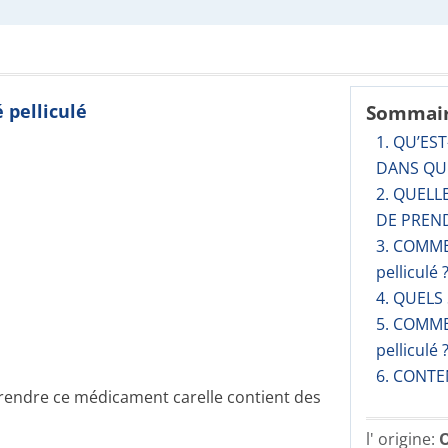
 pelliculé
Sommai
1. QU’EST
DANS QUE
2. QUELL
DE PREND
3. COMME
pelliculé 
4. QUELS
5. COMME
pelliculé 
6. CONTE
 prendre ce médicament carelle contient des
l' origine:
O