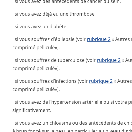
· si vous avez des antécédents de cancer du sein.
· si vous avez déjà eu une thrombose
· si vous avez un diabète.
· si vous souffrez d’épilepsie (voir
rubrique 2
« Autres
comprimé pelliculé»).
· si vous souffrez de tuberculose (voir
rubrique 2
« Au
comprimé pelliculé»).
· si vous souffrez d’infections (voir
rubrique 2
« Autre
comprimé pelliculé»).
· si vous avez de l’hypertension artérielle ou si votre
significativement.
· si vous avez un chloasma ou des antécédents de ch
à brun foncé sur la peau en particulier au niveau duvi