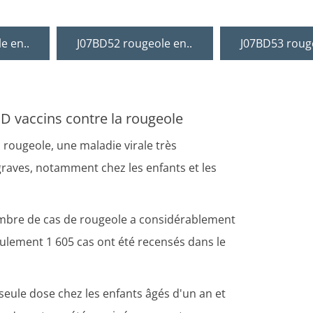
e en..
J07BD52 rougeole en..
J07BD53 rouge
D vaccins contre la rougeole
 rougeole, une maladie virale très
graves, notamment chez les enfants et les
nombre de cas de rougeole a considérablement
eulement 1 605 cas ont été recensés dans le
seule dose chez les enfants âgés d'un an et