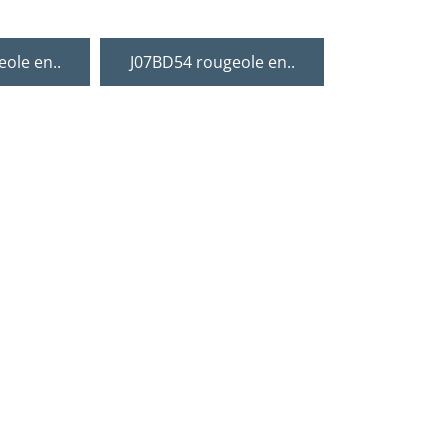
ole en..
J07BD54 rougeole en..