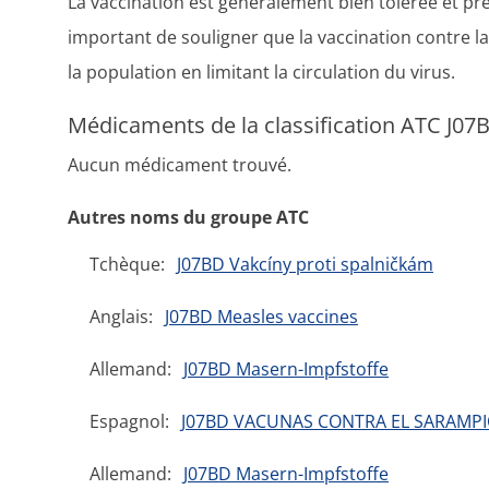
La vaccination est généralement bien tolérée et pré
important de souligner que la vaccination contre l
la population en limitant la circulation du virus.
Médicaments de la classification ATC J07B
Aucun médicament trouvé.
Autres noms du groupe ATC
Tchèque:
J07BD Vakcíny proti spalničkám
Anglais:
J07BD Measles vaccines
Allemand:
J07BD Masern-Impfstoffe
Espagnol:
J07BD VACUNAS CONTRA EL SARAMP
Allemand:
J07BD Masern-Impfstoffe