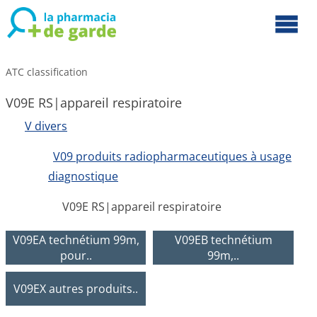
ATC classification
V09E RS|appareil respiratoire
V divers
V09 produits radiopharmaceutiques à usage
diagnostique
V09E RS|appareil respiratoire
V09EA technétium 99m,
V09EB technétium
pour..
99m,..
V09EX autres produits..