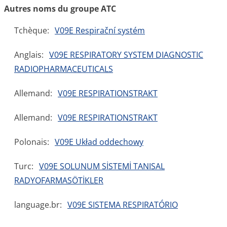
Autres noms du groupe ATC
Tchèque:
V09E Respirační systém
Anglais:
V09E RESPIRATORY SYSTEM DIAGNOSTIC
RADIOPHARMACEUTICALS
Allemand:
V09E RESPIRATIONSTRAKT
Allemand:
V09E RESPIRATIONSTRAKT
Polonais:
V09E Układ oddechowy
Turc:
V09E SOLUNUM SİSTEMİ TANISAL
RADYOFARMASÖTİKLER
language.br:
V09E SISTEMA RESPIRATÓRIO