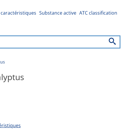
caractéristiques
Substance active
ATC classification
tus
alyptus
ristiques