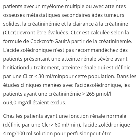
patients avecun myélome multiple ou avec atteintes
osseuses métastatiques secondaires àdes tumeurs
solides, la créatininémie et la clairance à la créatinine
(CLcr)devront être évaluées. CLcr est calculée selon la
formule de Cockcroft-Gaultà partir de la créatininémie.
L’acide zolédronique n’est pas recommandéchez des
patients présentant une atteinte rénale sévère avant
l’initiationdu traitement, atteinte rénale qui est définie
par une CLcr < 30 ml/minpour cette population. Dans les
études cliniques menées avec l’acidezolédro­nique, les
patients ayant une créatininémie > 265 µmol/l
ou3,0 mg/dl étaient exclus.
Chez les patients ayant une fonction rénale normale
(définie par une Clcr> 60 ml/min), l’acide zolédronique
4 mg/100 ml solution pour perfusionpeut être