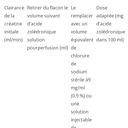
Clairance
Retirer du flacon le
Le
Dose
de la
volume suivant
remplacer
adaptée (mg
créatine
d’acide
avec un
d’acide
initiale
zolédronique
volume
zolédronique
(ml/min)
solution
équivalent
dans 100 ml)
pourperfusion (ml)
de
chlorure
de
sodium
stérile à9
mg/ml
(0,9 %) ou
une
solution
injectable
de