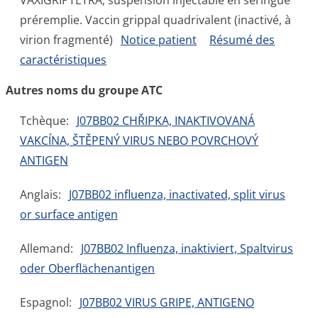
VAXIGRIPTETRA, suspension injectable en seringue
préremplie. Vaccin grippal quadrivalent (inactivé, à
virion fragmenté)
Notice patient
Résumé des
caractéristiques
Autres noms du groupe ATC
Tchèque:
J07BB02 CHŘIPKA, INAKTIVOVANÁ
VAKCÍNA, ŠTĚPENÝ VIRUS NEBO POVRCHOVÝ
ANTIGEN
Anglais:
J07BB02 influenza, inactivated, split virus
or surface antigen
Allemand:
J07BB02 Influenza, inaktiviert, Spaltvirus
oder Oberflächenantigen
Espagnol:
J07BB02 VIRUS GRIPE, ANTIGENO