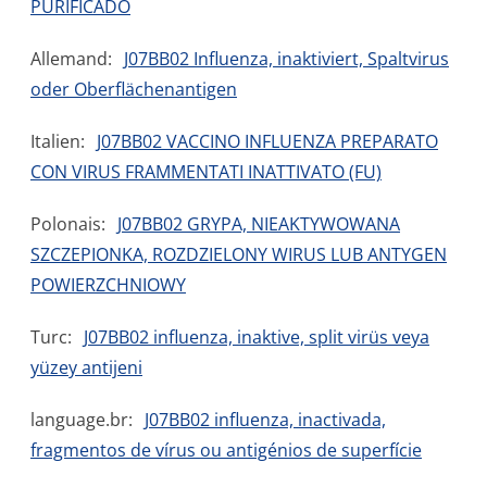
PURIFICADO
Allemand:
J07BB02 Influenza, inaktiviert, Spaltvirus
oder Oberflächenantigen
Italien:
J07BB02 VACCINO INFLUENZA PREPARATO
CON VIRUS FRAMMENTATI INATTIVATO (FU)
Polonais:
J07BB02 GRYPA, NIEAKTYWOWANA
SZCZEPIONKA, ROZDZIELONY WIRUS LUB ANTYGEN
POWIERZCHNIOWY
Turc:
J07BB02 influenza, inaktive, split virüs veya
yüzey antijeni
language.br:
J07BB02 influenza, inactivada,
fragmentos de vírus ou antigénios de superfície