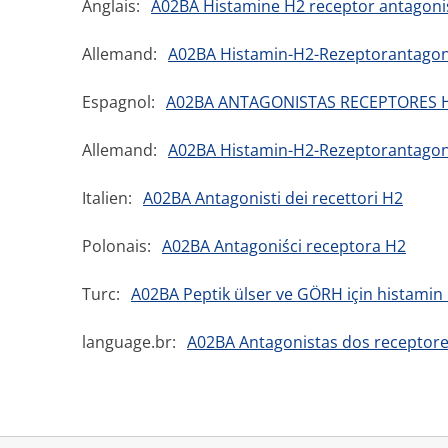
Anglais:
A02BA Histamine H2 receptor antagonis
Allemand:
A02BA Histamin-H2-Rezeptorantagon
Espagnol:
A02BA ANTAGONISTAS RECEPTORES H
Allemand:
A02BA Histamin-H2-Rezeptorantagon
Italien:
A02BA Antagonisti dei recettori H2
Polonais:
A02BA Antagoniści receptora H2
Turc:
A02BA Peptik ülser ve GÖRH için histamin 
language.br:
A02BA Antagonistas dos receptor