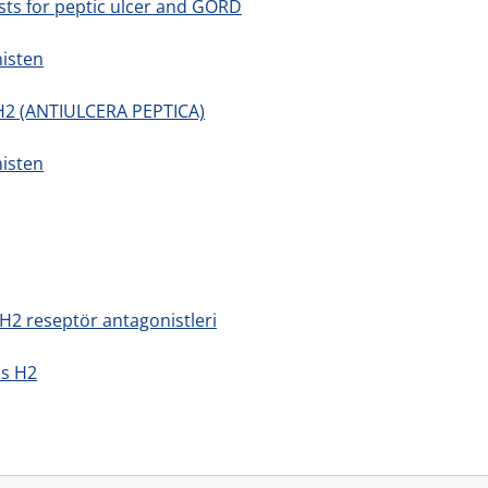
ts for peptic ulcer and GORD
isten
2 (ANTIULCERA PEPTICA)
isten
H2 reseptör antagonistleri
es H2