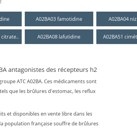
2
dine
A02BA03 famotidine
A02BA04 niz
citrate..
A02BA08 lafutidine
A02BA51 ciméti
BA antagonistes des récepteurs h2
u groupe ATC A02BA. Ces médicaments sont
 tels que les brûlures d'estomac, les reflux
s et disponibles en vente libre dans les
la population française souffre de brûlures