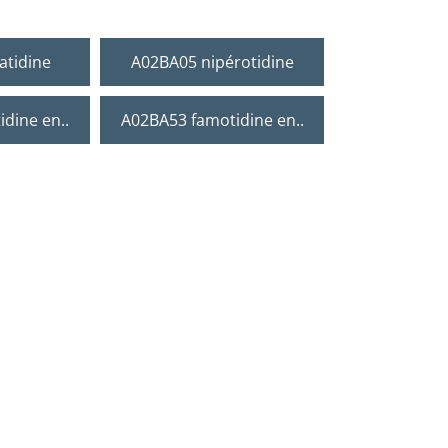
atidine
A02BA05 nipérotidine
dine en..
A02BA53 famotidine en..