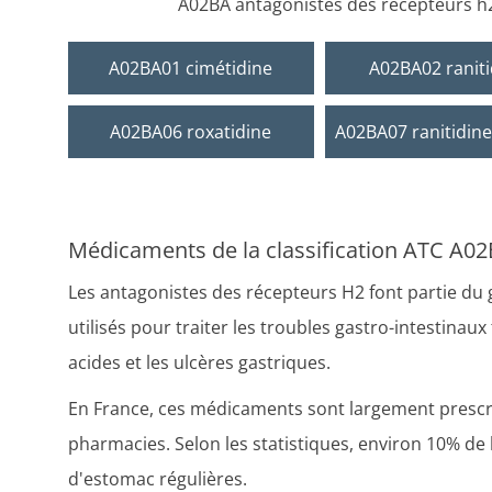
A02BA antagonistes des récepteurs h
A02BA01 cimétidine
A02BA02 raniti
A02BA06 roxatidine
A02BA07 ranitidine 
Médicaments de la classification ATC A02
Les antagonistes des récepteurs H2 font partie d
utilisés pour traiter les troubles gastro-intestinaux
acides et les ulcères gastriques.
En France, ces médicaments sont largement prescrit
pharmacies. Selon les statistiques, environ 10% de 
d'estomac régulières.