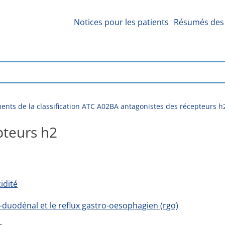
Notices pour les patients
Résumés des 
nts de la classification ATC A02BA antagonistes des récepteurs h
pteurs h2
idité
duodénal et le reflux gastro-oesophagien (rgo)