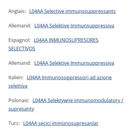
Anglais:
L04AA Selective immunosuppressants
Allemand:
L04AA Selektive Immunsuppressiva
Espagnol:
L04AA INMUNOSUPRESORES
SELECTIVOS
Allemand:
L04AA Selektive Immunsuppressiva
Italien:
L04AA Immunosoppressori ad azione
selettiva
Polonais:
L04AA Selektywne immunomodulatory /
supresanty
Turc:
L04AA seçici immünosupresanlar