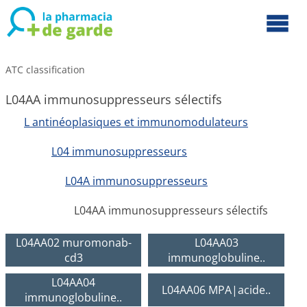
ATC classification
L04AA immunosuppresseurs sélectifs
L antinéoplasiques et immunomodulateurs
L04 immunosuppresseurs
L04A immunosuppresseurs
L04AA immunosuppresseurs sélectifs
L04AA02 muromonab-
L04AA03
cd3
immunoglobuline..
L04AA04
L04AA06 MPA|acide..
immunoglobuline..